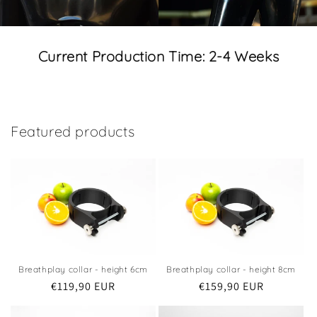
Current Production Time: 2-4 Weeks
Featured products
Breathplay collar - height 6cm
Breathplay collar - height 8cm
Regular
€119,90 EUR
Regular
€159,90 EUR
price
price