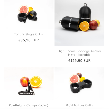
Torture Single Cuffs
Regular
€95,90 EUR
price
High-Secure Bondage Anchor
Mitts - lockable
Regular
€129,90 EUR
price
PainReign - Clamps (pairs)
Rigid Torture Cuffs