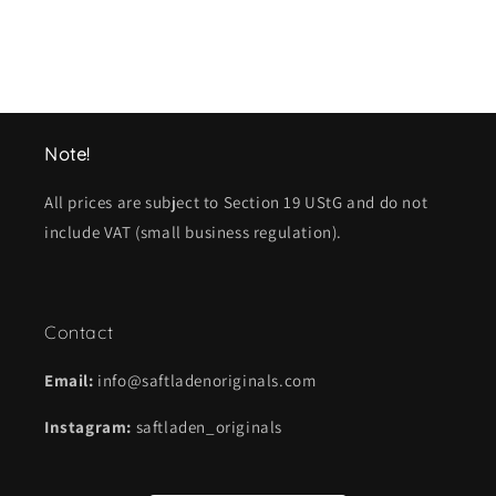
hören; wenn man das Halsband zusc
unnachgiebig, wie es auch se
Note!
All prices are subject to Section 19 UStG and do not
include VAT (small business regulation).
Contact
Email:
info@saftladenoriginals.com
Instagram:
saftladen_originals