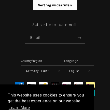
Vertrag widerrufen
Subscribe to our emails
Email
Country/region
Language
Germany | EUR €
English
Payment
methods
This website uses cookies to ensure you
This website uses cookies to ensure you
get the best experience on our website.
get the best experience on our website.
Learn More
Learn More