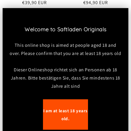
Regular
€39,90 EUR
Regular
€94,90 EUR
price
price
Welcome to Saftladen Originals
This online shop is aimed at people aged 18 and
over. Please confirm that you are at least 18 years old
Dieser Onlineshop richtet sich an Personen ab 18
Second Chance Collar
Jahren. Bitte bestätigen Sie, dass Sie mindestens 18
Regular
€59,90 EUR
Jahre alt sind
price
Second Chance Mitts
Regular
From €49,99 EUR
price
I am at least 18 years
old.
View all